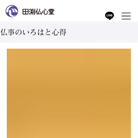
仏事のいろはと心得