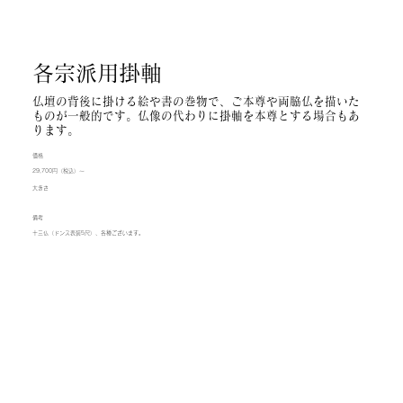
各宗派用掛軸
仏壇の背後に掛ける絵や書の巻物で、ご本尊や両脇仏を描いた
ものが一般的です。仏像の代わりに掛軸を本尊とする場合もあ
ります。
​価格
29,700円（税込）～
大きさ
備考
十三仏（ドンス表装5尺）、各種ございます。